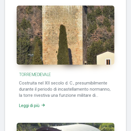
TORRE MEDIEVALE
Costruita nel XII secolo d. C., presumibilmente
durante il periodo di incastellamento normanno,
la torre rivestiva una funzione militare di
avvistamento e controllo della via Tiburtina
Leggi di più
Valeria. Costituisce, con ogni probabilità, una
testimonianza di centro fortificato, completo di
cinta muraria a protezione di Castel di Ieri.
L'altezza della torre, ridotta a seguito di crolli